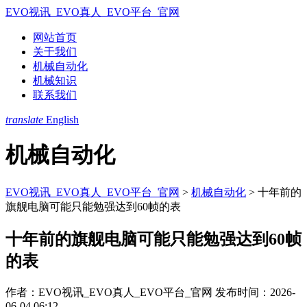
EVO视讯_EVO真人_EVO平台_官网
网站首页
关于我们
机械自动化
机械知识
联系我们
translate
English
机械自动化
EVO视讯_EVO真人_EVO平台_官网
>
机械自动化
>
十年前的
旗舰电脑可能只能勉强达到60帧的表
十年前的旗舰电脑可能只能勉强达到60帧
的表
作者：EVO视讯_EVO真人_EVO平台_官网
发布时间：2026-
06-04 06:12