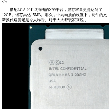
示。
搭配LGA 2011-3插槽的X99平台，显存容量更是达到了
12GB。缓存高达15MB。那么，中高画质的设置下，硬件的更
新换代速度老是令人咋舌。对于大大都玩家来说，