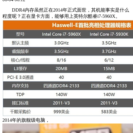
DDR4内存虽然正在2014年正式面世，其机能事实是什么
程度呢？正在显卡方面，能够用上英特尔酷睿i7-5960X。
2014年的旗舰级电脑，